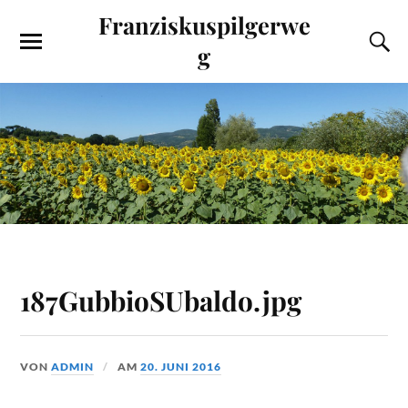
Franziskuspilgerwe
g
187GubbioSUbaldo.jpg
VON
ADMIN
AM
20. JUNI 2016