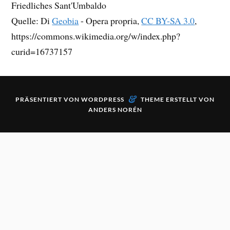
Friedliches Sant'Umbaldo
Quelle: Di
Geobia
-
Opera propria
,
CC BY-SA 3.0
,
https://commons.wikimedia.org/w/index.php?
curid=16737157
&
PRÄSENTIERT VON
WORDPRESS
THEME ERSTELLT VON
ANDERS NORÉN