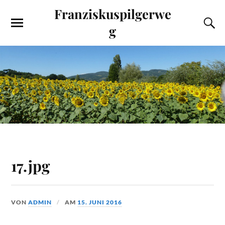
Franziskuspilgerwe
g
17.jpg
VON
ADMIN
AM
15. JUNI 2016