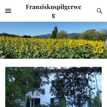
Franziskuspilgerwe
g