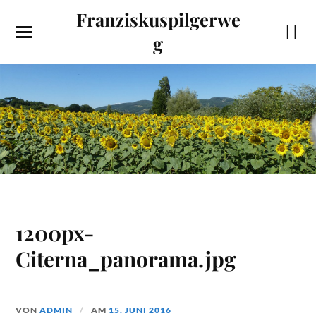
Franziskuspilgerwe
g
1200px-
Citerna_panorama.jpg
VON
ADMIN
AM
15. JUNI 2016