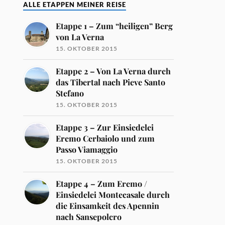
ALLE ETAPPEN MEINER REISE
Etappe 1 – Zum “heiligen” Berg
von La Verna
15. OKTOBER 2015
Etappe 2 – Von La Verna durch
das Tibertal nach Pieve Santo
Stefano
15. OKTOBER 2015
Etappe 3 – Zur Einsiedelei
Eremo Cerbaiolo und zum
Passo Viamaggio
15. OKTOBER 2015
Etappe 4 – Zum Eremo /
Einsiedelei Montecasale durch
die Einsamkeit des Apennin
nach Sansepolcro