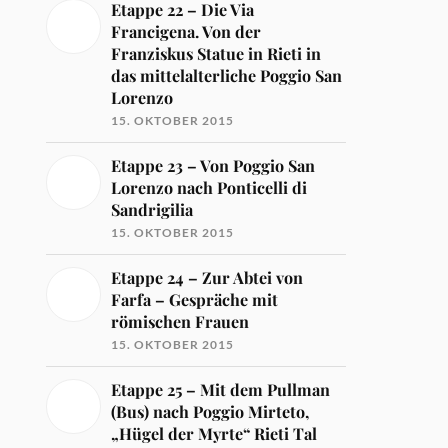
Etappe 22 – Die Via
Francigena. Von der
Franziskus Statue in Rieti in
das mittelalterliche Poggio San
Lorenzo
15. OKTOBER 2015
Etappe 23 – Von Poggio San
Lorenzo nach Ponticelli di
Sandrigilia
15. OKTOBER 2015
Etappe 24 – Zur Abtei von
Farfa – Gespräche mit
römischen Frauen
15. OKTOBER 2015
Etappe 25 – Mit dem Pullman
(Bus) nach Poggio Mirteto,
„Hügel der Myrte“ Rieti Tal