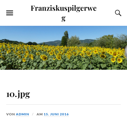
Franziskuspilgerwe
g
10.jpg
VON
ADMIN
AM
15. JUNI 2016