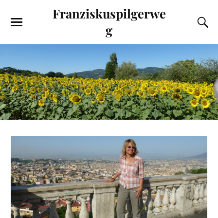
Franziskuspilgerwe
g