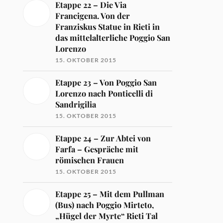
Etappe 22 – Die Via
Francigena. Von der
Franziskus Statue in Rieti in
das mittelalterliche Poggio San
Lorenzo
15. OKTOBER 2015
Etappe 23 – Von Poggio San
Lorenzo nach Ponticelli di
Sandrigilia
15. OKTOBER 2015
Etappe 24 – Zur Abtei von
Farfa – Gespräche mit
römischen Frauen
15. OKTOBER 2015
Etappe 25 – Mit dem Pullman
(Bus) nach Poggio Mirteto,
„Hügel der Myrte“ Rieti Tal