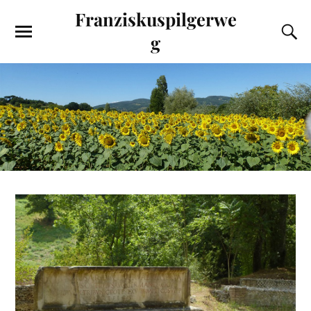
Franziskuspilgerwe
g