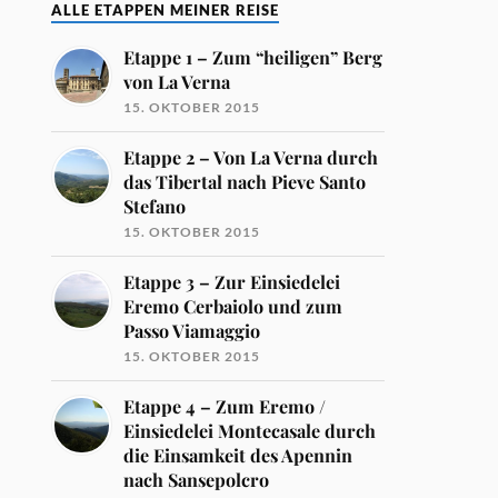
ALLE ETAPPEN MEINER REISE
Etappe 1 – Zum “heiligen” Berg
von La Verna
15. OKTOBER 2015
Etappe 2 – Von La Verna durch
das Tibertal nach Pieve Santo
Stefano
15. OKTOBER 2015
Etappe 3 – Zur Einsiedelei
Eremo Cerbaiolo und zum
Passo Viamaggio
15. OKTOBER 2015
Etappe 4 – Zum Eremo /
Einsiedelei Montecasale durch
die Einsamkeit des Apennin
nach Sansepolcro