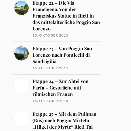
Etappe 22 – Die Via
Francigena. Von der
Franziskus Statue in Rieti in
das mittelalterliche Poggio San
Lorenzo
15. OKTOBER 2015
Etappe 23 – Von Poggio San
Lorenzo nach Ponticelli di
Sandrigilia
15. OKTOBER 2015
Etappe 24 – Zur Abtei von
Farfa – Gespräche mit
römischen Frauen
15. OKTOBER 2015
Etappe 25 – Mit dem Pullman
(Bus) nach Poggio Mirteto,
„Hügel der Myrte“ Rieti Tal