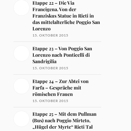
Etappe 22 – Die Via
Francigena. Von der
Franziskus Statue in Rieti in
das mittelalterliche Poggio San
Lorenzo
15. OKTOBER 2015
Etappe 23 – Von Poggio San
Lorenzo nach Ponticelli di
Sandrigilia
15. OKTOBER 2015
Etappe 24 – Zur Abtei von
Farfa – Gespräche mit
römischen Frauen
15. OKTOBER 2015
Etappe 25 – Mit dem Pullman
(Bus) nach Poggio Mirteto,
„Hügel der Myrte“ Rieti Tal