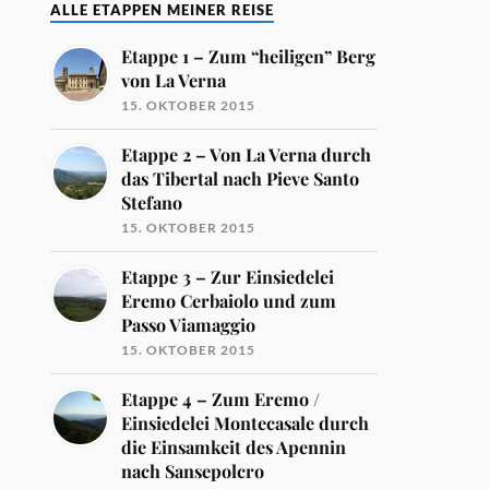
ALLE ETAPPEN MEINER REISE
Etappe 1 – Zum “heiligen” Berg
von La Verna
15. OKTOBER 2015
Etappe 2 – Von La Verna durch
das Tibertal nach Pieve Santo
Stefano
15. OKTOBER 2015
Etappe 3 – Zur Einsiedelei
Eremo Cerbaiolo und zum
Passo Viamaggio
15. OKTOBER 2015
Etappe 4 – Zum Eremo /
Einsiedelei Montecasale durch
die Einsamkeit des Apennin
nach Sansepolcro