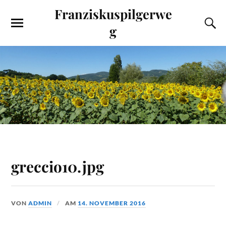
Franziskuspilgerwe
g
greccio10.jpg
VON
ADMIN
AM
14. NOVEMBER 2016