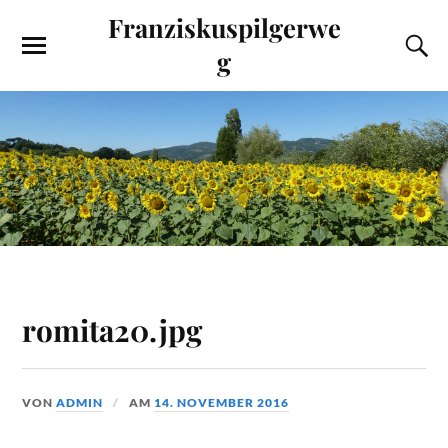
Franziskuspilgerwe
g
romita20.jpg
VON
ADMIN
AM
14. NOVEMBER 2016