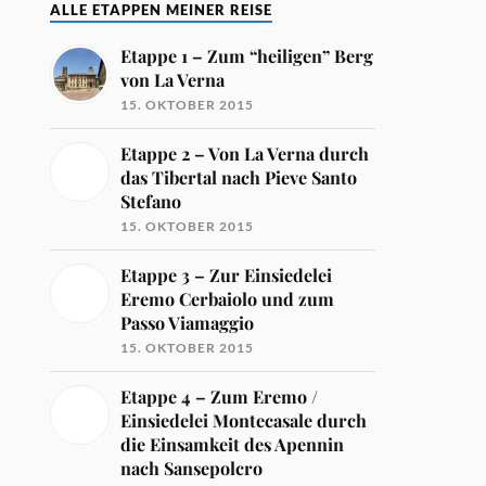
ALLE ETAPPEN MEINER REISE
Etappe 1 – Zum “heiligen” Berg
von La Verna
15. OKTOBER 2015
Etappe 2 – Von La Verna durch
das Tibertal nach Pieve Santo
Stefano
15. OKTOBER 2015
Etappe 3 – Zur Einsiedelei
Eremo Cerbaiolo und zum
Passo Viamaggio
15. OKTOBER 2015
Etappe 4 – Zum Eremo /
Einsiedelei Montecasale durch
die Einsamkeit des Apennin
nach Sansepolcro