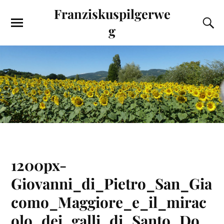
Franziskuspilgerwe
g
1200px-
Giovanni_di_Pietro_San_Gia
como_Maggiore_e_il_mirac
olo_dei_galli_di_Santo_Do