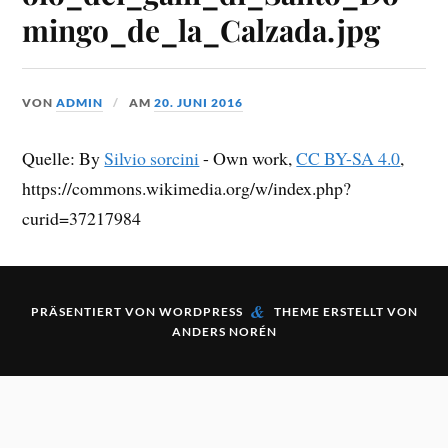
mingo_de_la_Calzada.jpg
VON
ADMIN
AM
20. JUNI 2016
Quelle: By
Silvio sorcini
-
Own work
,
CC BY-SA 4.0
,
https://commons.wikimedia.org/w/index.php?
curid=37217984
&
PRÄSENTIERT VON
WORDPRESS
THEME ERSTELLT VON
ANDERS NORÉN