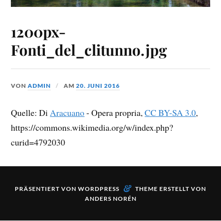
1200px-
Fonti_del_clitunno.jpg
VON
ADMIN
AM
20. JUNI 2016
Quelle: Di
Aracuano
-
Opera propria
,
CC BY-SA 3.0
,
https://commons.wikimedia.org/w/index.php?
curid=4792030
&
PRÄSENTIERT VON
WORDPRESS
THEME ERSTELLT VON
ANDERS NORÉN