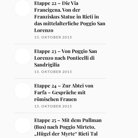
Etappe 22 – Die Via
Francigena. Von der
Franziskus Statue in Rieti in
das mittelalterliche Poggio San
Lorenzo
15. OKTOBER 2015
Etappe 23 – Von Poggio San
Lorenzo nach Ponticelli di
Sandrigilia
15. OKTOBER 2015
Etappe 24 – Zur Abtei von
Farfa – Gespräche mit
römischen Frauen
15. OKTOBER 2015
Etappe 25 – Mit dem Pullman
(Bus) nach Poggio Mirteto,
„Hügel der Myrte“ Rieti Tal