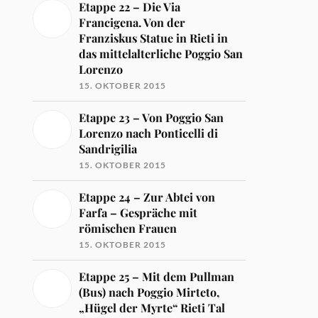
Etappe 22 – Die Via
Francigena. Von der
Franziskus Statue in Rieti in
das mittelalterliche Poggio San
Lorenzo
15. OKTOBER 2015
Etappe 23 – Von Poggio San
Lorenzo nach Ponticelli di
Sandrigilia
15. OKTOBER 2015
Etappe 24 – Zur Abtei von
Farfa – Gespräche mit
römischen Frauen
15. OKTOBER 2015
Etappe 25 – Mit dem Pullman
(Bus) nach Poggio Mirteto,
„Hügel der Myrte“ Rieti Tal