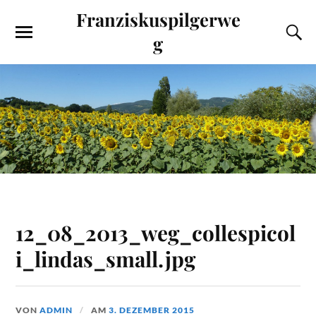
Franziskuspilgerwe
g
12_08_2013_weg_collespicol
i_lindas_small.jpg
VON
ADMIN
AM
3. DEZEMBER 2015