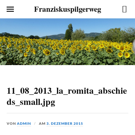
Franziskuspilgerweg
11_08_2013_la_romita_abschie
ds_small.jpg
VON
ADMIN
AM
3. DEZEMBER 2015