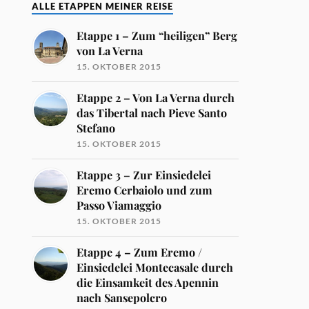
ALLE ETAPPEN MEINER REISE
Etappe 1 – Zum “heiligen” Berg
von La Verna
15. OKTOBER 2015
Etappe 2 – Von La Verna durch
das Tibertal nach Pieve Santo
Stefano
15. OKTOBER 2015
Etappe 3 – Zur Einsiedelei
Eremo Cerbaiolo und zum
Passo Viamaggio
15. OKTOBER 2015
Etappe 4 – Zum Eremo /
Einsiedelei Montecasale durch
die Einsamkeit des Apennin
nach Sansepolcro