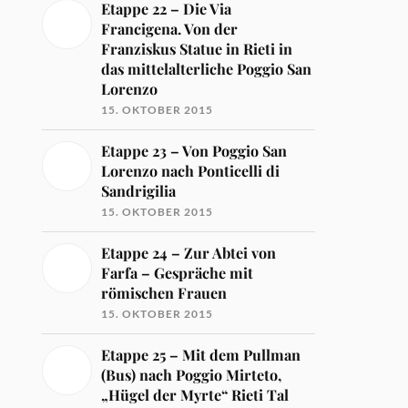
Etappe 22 – Die Via
Francigena. Von der
Franziskus Statue in Rieti in
das mittelalterliche Poggio San
Lorenzo
15. OKTOBER 2015
Etappe 23 – Von Poggio San
Lorenzo nach Ponticelli di
Sandrigilia
15. OKTOBER 2015
Etappe 24 – Zur Abtei von
Farfa – Gespräche mit
römischen Frauen
15. OKTOBER 2015
Etappe 25 – Mit dem Pullman
(Bus) nach Poggio Mirteto,
„Hügel der Myrte“ Rieti Tal