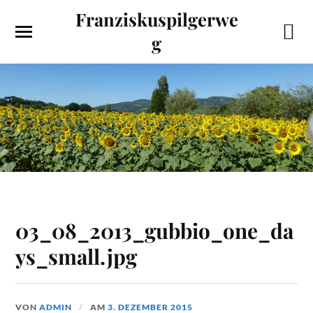
Franziskuspilgerwe
g
03_08_2013_gubbio_one_da
ys_small.jpg
VON
ADMIN
AM
3. DEZEMBER 2015