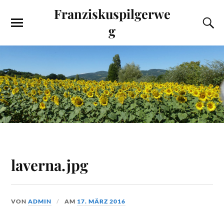
Franziskuspilgerwe
g
laverna.jpg
VON
ADMIN
AM
17. MÄRZ 2016